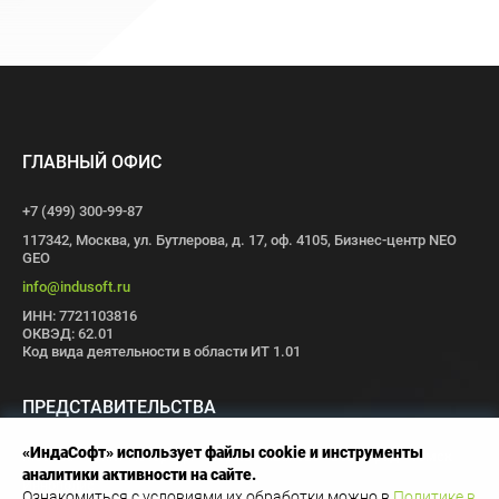
ГЛАВНЫЙ ОФИС
+7 (499) 300-99-87
117342, Москва, ул. Бутлерова, д. 17, оф. 4105, Бизнес-центр NEO
GEO
info@indusoft.ru
ИНН: 7721103816
ОКВЭД: 62.01
Код вида деятельности в области ИТ 1.01
ПРЕДСТАВИТЕЛЬСТВА
«ИндаСофт» использует файлы cookie и инструменты
Москва
Санкт-Петербург
Пермь
Иваново
Волгоград
Томск
аналитики активности на сайте.
Иннополис
Ознакомиться с условиями их обработки можно в
Политике в