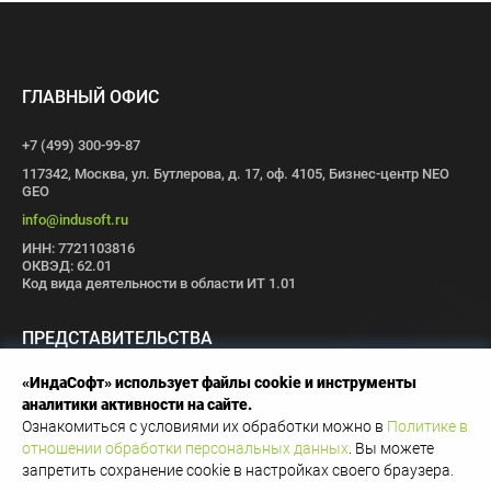
ГЛАВНЫЙ ОФИС
+7 (499) 300-99-87
117342, Москва, ул. Бутлерова, д. 17, оф. 4105, Бизнес-центр NEO
GEO
info@indusoft.ru
ИНН: 7721103816
ОКВЭД: 62.01
Код вида деятельности в области ИТ 1.01
ПРЕДСТАВИТЕЛЬСТВА
«ИндаСофт» использует файлы cookie и инструменты
Москва
Санкт-Петербург
Пермь
Иваново
Волгоград
Томск
аналитики активности на сайте.
Иннополис
Ознакомиться с условиями их обработки можно в
Политике в
отношении обработки персональных данных
. Вы можете
Copyright © 1996-2026 OOO
запретить сохранение cookie в настройках своего браузера.
«ИндаСофт»