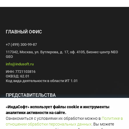
ГЛАВНЫЙ ОФИС
+7 (499) 300-99-87
117342, Москва, ул. Бутлерова, д. 17, оф. 4105, Бизнес-центр NEO
GEO
info@indusoft.ru
ИНН: 7721103816
ОКВЭД: 62.01
Код вида деятельности в области ИТ 1.01
ПРЕДСТАВИТЕЛЬСТВА
«ИндаСофт» использует файлы cookie и инструменты
Москва
Санкт-Петербург
Пермь
Иваново
Волгоград
Томск
аналитики активности на сайте.
Иннополис
Ознакомиться с условиями их обработки можно в
Политике в
отношении обработки персональных данных
. Вы можете
Copyright © 1996-2026 OOO