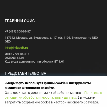
ГЛАВНЫЙ ОФИС
+7 (499) 300-99-87
117342, Москва, ул. Бутлерова, д. 17, оф. 4105, Бизнес-центр NEO
GEO
info@indusoft.ru
ИНН: 7721103816
ОКВЭД: 62.01
Код вида деятельности в области ИТ 1.01
ПРЕДСТАВИТЕЛЬСТВА
«ИндаСофт» использует файлы cookie и инструменты
Москва
Санкт-Петербург
Пермь
Иваново
Волгоград
Томск
аналитики активности на сайте.
Иннополис
Ознакомиться с условиями их обработки можно в
Политике в
отношении обработки персональных данных
. Вы можете
Copyright © 1996-2026 OOO
запретить сохранение cookie в настройках своего браузера.
«ИндаСофт»