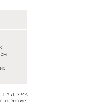
х
зом
вие
ресурсами,
пособствует