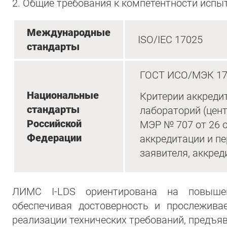
2. Общие требования к компетентности исп
Международные
ISO/IEC 17025
стандарты
ГОСТ ИСО/МЭК 17
Национальные
Критерии аккреди
стандарты
лабораторий (цен
Российской
МЭР № 707 от 26 о
Федерации
аккредитации и п
заявителя, аккре
ЛИМС I-LDS ориентирована на повышен
обеспечивая достоверность и прослежив
реализации технических требований, предъя