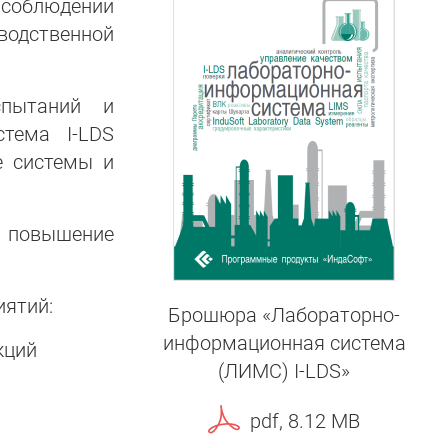
 соблюдении
водственной
спытаний и
стема I-LDS
е системы и
, повышение
иятий:
Брошюра «Лабораторно-
информационная система
кций
(ЛИМС) I-LDS»
pdf, 8.12 MB
,