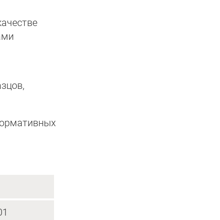
качестве
ами
зцов,
ормативных
01