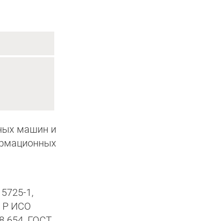
ных машин и
рмационных
5725-1,
Т Р ИСО
8.654, ГОСТ