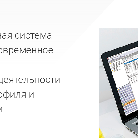
ая система
современное
деятельности
офиля и
и.