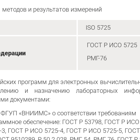
) методов и результатов измерений
ISO 5725
ГОСТ Р ИСО 5725
едерации
РМГ-76
ийских программ для электронных вычислитель
делению и назначению лабораторных инфо
ми документами:
й ФГУП «ВНИИМС» о соответствии требованиям
ммное обеспечение: ГОСТ Р 53798, ГОСТ Р ИСО 
-3, ГОСТ Р ИСО 5725-4, ГОСТ Р ИСО 5725-5, ГОС
СТ 9510289, Р 50.2.028, РМГ 54, РМГ 76, ГОСТ Р 