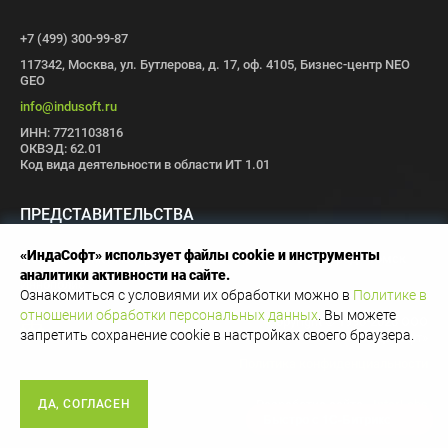
+7 (499) 300-99-87
117342, Москва, ул. Бутлерова, д. 17, оф. 4105, Бизнес-центр NEO
GEO
info@indusoft.ru
ИНН: 7721103816
ОКВЭД: 62.01
Код вида деятельности в области ИТ 1.01
ПРЕДСТАВИТЕЛЬСТВА
«ИндаСофт» использует файлы cookie и инструменты
Москва
Санкт-Петербург
Пермь
Иваново
Волгоград
Томск
аналитики активности на сайте.
Иннополис
Ознакомиться с условиями их обработки можно в
Политике в
отношении обработки персональных данных
. Вы можете
Copyright © 1996-2026 OOO
запретить сохранение cookie в настройках своего браузера.
«ИндаСофт»
Политика конфиденциальности
ДА, СОГЛАСЕН
Разработка сайта -
InterLabs
Быстро с 1С-Битрикс