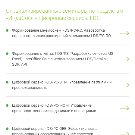
Специализированные семинары по продуктам
«ИндаСофт». Цифровые сервисы I-DS
Формирование мнемосхем I-DS/PC-RO. Разработка
пользовательских расширений мнемосхем I-DS/PC-RO
Формирование отчётов I-DS/RS. Разработка отчётов MS
Excel, LibreOffice Calc с использованием I-DS/Datalink,
SDK, API
Цифровой сервис I-DS/PC-BTM. Управление партиями и
прослеживаемость
Цифровой сервис I-DS/PC-МОМ. Управление
производственными заданиями и операциями
Цифровой сервис I-DS/PC-OEE. Эффективность
использования оборудования. Учет простоев