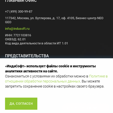
ГЛАВНЫЙ ОФИС
+7 (499) 300-99-87
117342, Москва, ул. Бутлерова, д. 17, оф. 4105, Бизнес-центр NEO
GEO
info@indusoft.ru
ИНН: 7721103816
ОКВЭД: 62.01
Код вида деятельности в области ИТ 1.01
ПРЕДСТАВИТЕЛЬСТВА
«ИндаСофт» использует файлы cookie и инструменты
Москва
Санкт-Петербург
Пермь
Иваново
Волгоград
Томск
аналитики активности на сайте.
Иннополис
Ознакомиться с условиями их обработки можно в
Политике в
отношении обработки персональных данных
. Вы можете
Copyright © 1996-2026 OOO
запретить сохранение cookie в настройках своего браузера.
«ИндаСофт»
Политика конфиденциальности
Разработка сайта -
InterLabs
ДА, СОГЛАСЕН
Быстро с 1С-Битрикс