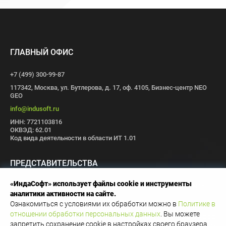
ГЛАВНЫЙ ОФИС
+7 (499) 300-99-87
117342, Москва, ул. Бутлерова, д. 17, оф. 4105, Бизнес-центр NEO
GEO
info@indusoft.ru
ИНН: 7721103816
ОКВЭД: 62.01
Код вида деятельности в области ИТ 1.01
ПРЕДСТАВИТЕЛЬСТВА
«ИндаСофт» использует файлы cookie и инструменты
Москва
Санкт-Петербург
Пермь
Иваново
Волгоград
Томск
аналитики активности на сайте.
Иннополис
Ознакомиться с условиями их обработки можно в
Политике в
отношении обработки персональных данных
. Вы можете
Copyright © 1996-2026 OOO
запретить сохранение cookie в настройках своего браузера.
«ИндаСофт»