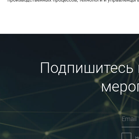
Подпишитесь н
меро
Email
Н