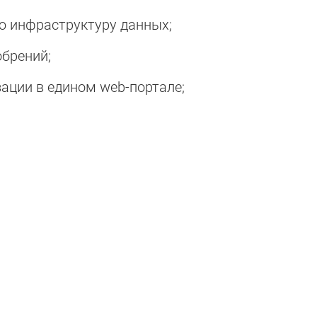
ю инфраструктуру данных;
брений;
ации в едином web-портале;