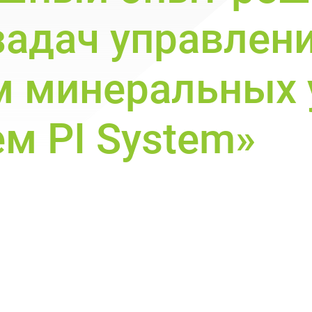
адач управлен
м минеральных 
м PI System»