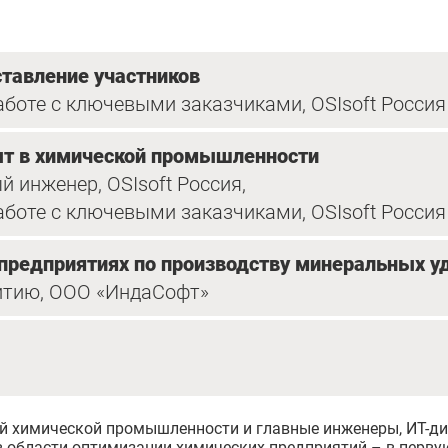
ставление участников
аботе с ключевыми заказчиками, OSIsoft Россия
пыт в химической промышленности
 инженер, OSIsoft Россия,
аботе с ключевыми заказчиками, OSIsoft Россия
предприятиях по производству минеральных у
витию, ООО «ИндаСофт»
й химической промышленности и главные инженеры, ИТ-ди
 в области оптимизации химических предприятий – в перв