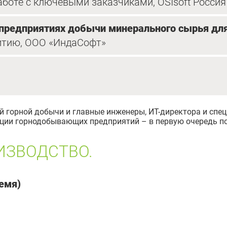
аботе с ключевыми заказчиками, OSIsoft Россия
 предприятиях добычи минерального сырья дл
витию, ООО «ИндаСофт»
й горной добычи и главные инженеры, ИТ-директора и спе
зации горнодобывающих предприятий – в первую очередь п
ИЗВОДСТВО.
ремя)