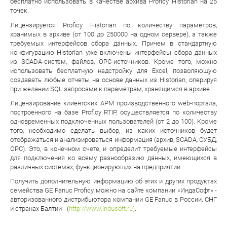
бесплатно использовать в качестве архива Proficy Historian на 25
точек.
Лицензируется Proficy Historian по количеству параметров,
хранимых в архиве (от 100 до 250000 на одном сервере), а также
требуемых интерфейсов сбора данных. Причем в стандартную
конфигурацию Historian уже включены интерфейсы сбора данных
из SCADA-систем, файлов, ОРС-источников. Кроме того, можно
использовать бесплатную надстройку для Excel, позволяющую
создавать любые отчеты на основе данных из Historian, оперируя
при желании SQL запросами к параметрам, хранящимся в архиве.
Лицензирование клиентских АРМ производственного web-портала,
построенного на базе Proficy RTIP, осуществляется по количеству
одновременных подключенных пользователей (от 2 до 100). Кроме
того, необходимо сделать выбор, из каких источников будет
отображаться и анализироваться информация (архив, SCADA, СУБД,
ОРС). Это, в конечном счете, и определит требуемые интерфейсы
для подключения ко всему разнообразию данных, имеющихся в
различных системах, функционирующих на предприятии.
Получить дополнительную информацию об этих и других продуктах
семейства GE Fanuc Proficy можно на сайте компании «ИндаСофт» -
авторизованного дистрибьютора компании GE Fanuc в России, СНГ
и странах Балтии - (
http://www.indusoft.ru)
.