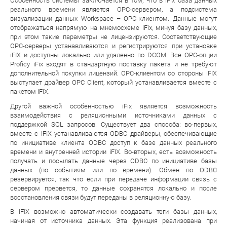
Особенность системы заключается в том, что в iFix база данных
реального времени является OPC-сервером, а подсистема
визуализации данных Workspace – OPC-клиентом. Данные могут
отображаться напрямую на мнемосхеме iFix, минуя базу данных,
при этом такие параметры не лицензируются. Соответствующие
ОРС-серверы устанавливаются и регистрируются при установке
iFIX и доступны локально или удаленно по DCOM. Все ОРС-опции
Proficy iFix входят в стандартную поставку пакета и не требуют
дополнительной покупки лицензий. ОРС-клиентом со стороны iFIX
выступает драйвер ОРС Client, который устанавливается вместе с
пакетом iFIX.
Другой важной особенностью iFix является возможность
взаимодействия с реляционными источниками данных с
поддержкой SQL запросов. Существует два способа: во-первых,
вместе с iFIX устанавливаются ODBC драйверы, обеспечивающие
по инициативе клиента ODBC доступ к базе данных реального
времени и внутренней истории iFIX. Во-вторых, есть возможность
получать и посылать данные через ODBC по инициативе базы
данных (по событиям или по времени). Обмен по ODBC
резервируется, так что если при передаче информации связь с
сервером прервется, то данные сохранятся локально и после
восстановления связи будут переданы в реляционную базу.
В iFIX возможно автоматически создавать теги базы данных,
начиная от источника данных. Эта функция реализована при