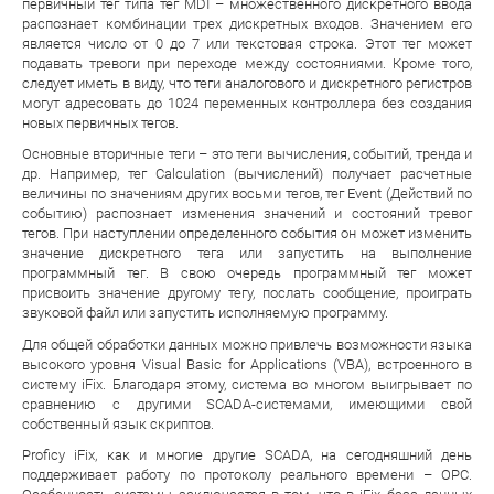
первичный тег типа тег MDI – множественного дискретного ввода
распознает комбинации трех дискретных входов. Значением его
является число от 0 до 7 или текстовая строка. Этот тег может
подавать тревоги при переходе между состояниями. Кроме того,
следует иметь в виду, что теги аналогового и дискретного регистров
могут адресовать до 1024 переменных контроллера без создания
новых первичных тегов.
Основные вторичные теги – это теги вычисления, событий, тренда и
др. Например, тег Calculation (вычислений) получает расчетные
величины по значениям других восьми тегов, тег Event (Действий по
событию) распознает изменения значений и состояний тревог
тегов. При наступлении определенного события он может изменить
значение дискретного тега или запустить на выполнение
программный тег. В свою очередь программный тег может
присвоить значение другому тегу, послать сообщение, проиграть
звуковой файл или запустить исполняемую программу.
Для общей обработки данных можно привлечь возможности языка
высокого уровня Visual Basic for Applications (VBA), встроенного в
систему iFix. Благодаря этому, система во многом выигрывает по
сравнению с другими SCADA-системами, имеющими свой
собственный язык скриптов.
Proficy iFix, как и многие другие SCADA, на сегодняшний день
поддерживает работу по протоколу реального времени – OPC.