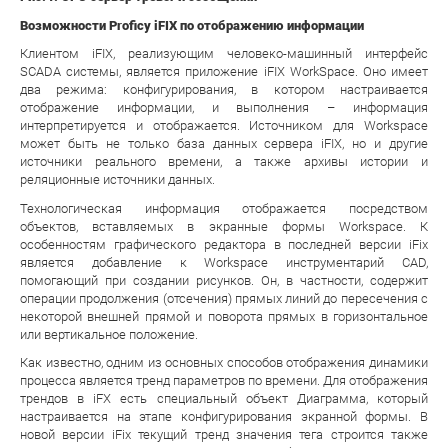
Возможности Proficy iFIX по отображению информации
Клиентом iFIX, реализующим человеко-машинный интерфейс
SCADA системы, является приложение iFIX WorkSpace. Оно имеет
два режима: конфигурирования, в котором настраивается
отображение информации, и выполнения – информация
интерпретируется и отображается. Источником для Workspace
может быть не только база данных сервера iFIX, но и другие
источники реального времени, а также архивы истории и
реляционные источники данных.
Технологическая информация отображается посредством
объектов, вставляемых в экранные формы Workspace. К
особенностям графического редактора в последней версии iFix
является добавление к Workspace инструментарий CAD,
помогающий при создании рисунков. Он, в частности, содержит
операции продолжения (отсечения) прямых линий до пересечения с
некоторой внешней прямой и поворота прямых в горизонтальное
или вертикальное положение.
Как известно, одним из основных способов отображения динамики
процесса является тренд параметров по времени. Для отображения
трендов в iFX есть специальный объект Диаграмма, который
настраивается на этапе конфигурирования экранной формы. В
новой версии iFix текущий тренд значения тега строится также