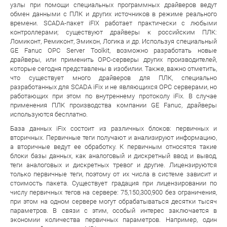
узлы при помощи специальных программных драйверов ведут
обмен данными с ПЛК и других источников в режиме реального
времени. SCADA-пакет iFIX работает практически с любыми
контроллерами; существуют драйверы к российским ПЛК:
Ломиконт, Ремиконт, Эмикон, Логика и др. Используя специальный
GE Fanuc OPC Server Toolkit, возможно разработать новые
драйверы, или применить OPC-серверы других производителей,
которые сегодня представлены в изобилии. Также, важно отметить,
что существует много драйверов для ПЛК, специально
разработанных для SCADA iFix и не являющихся ОРС серверами, но
работающих при этом по внутреннему протоколу iFix. В случае
применения ПЛК производства компании GE Fanuc, драйверы
используются бесплатно.
База данных iFix состоит из различных блоков: первичных и
вторичных. Первичные теги получают и анализируют информацию,
а вторичные ведут ее обработку. К первичным относятся такие
блоки базы данных, как аналоговый и дискретный ввод и вывод,
теги аналоговых и дискретных тревог и другие. Лицензируются
только первичные теги, поэтому от их числа в системе зависит и
стоимость пакета. Существует градация при лицензировании по
числу первичных тегов на сервере: 75,150,300,900 без ограничения,
при этом на одном сервере могут обрабатываться десятки тысяч
параметров. В связи с этим, особый интерес заключается в
экономии количества первичных параметров. Например, один