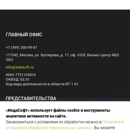
ГЛАВНЫЙ ОФИС
+7 (499) 300-99-87
117342, Москва, ул. Бутлерова, д. 17, оф. 4105, Бизнес-центр NEO
GEO
info@indusoft.ru
ИНН: 7721103816
ОКВЭД: 62.01
Код вида деятельности в области ИТ 1.01
ПРЕДСТАВИТЕЛЬСТВА
«ИндаСофт» использует файлы cookie и инструменты
Москва
Санкт-Петербург
Пермь
Иваново
Волгоград
Томск
аналитики активности на сайте.
Иннополис
Ознакомиться с условиями их обработки можно в
Политике в
отношении обработки персональных данных
. Вы можете
Copyright © 1996-2026 OOO