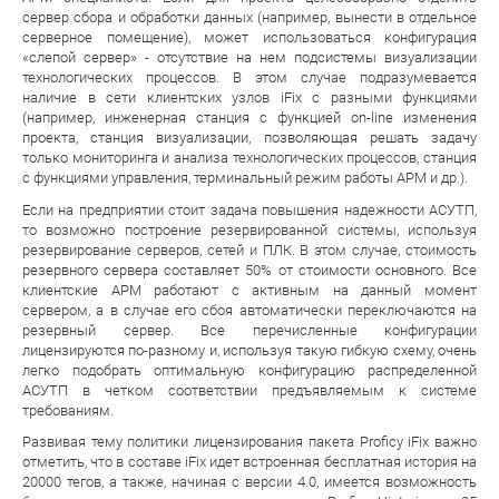
сервер сбора и обработки данных (например, вынести в отдельное
серверное помещение), может использоваться конфигурация
«слепой сервер» - отсутствие на нем подсистемы визуализации
технологических процессов. В этом случае подразумевается
наличие в сети клиентских узлов iFix с разными функциями
(например, инженерная станция с функцией on-line изменения
проекта, станция визуализации, позволяющая решать задачу
только мониторинга и анализа технологических процессов, станция
с функциями управления, терминальный режим работы АРМ и др.).
Если на предприятии стоит задача повышения надежности АСУТП,
то возможно построение резервированной системы, используя
резервирование серверов, сетей и ПЛК. В этом случае, стоимость
резервного сервера составляет 50% от стоимости основного. Все
клиентские АРМ работают с активным на данный момент
сервером, а в случае его сбоя автоматически переключаются на
резервный сервер. Все перечисленные конфигурации
лицензируются по-разному и, используя такую гибкую схему, очень
легко подобрать оптимальную конфигурацию распределенной
АСУТП в четком соответствии предъявляемым к системе
требованиям.
Развивая тему политики лицензирования пакета Proficy iFix важно
отметить, что в составе iFix идет встроенная бесплатная история на
20000 тегов, а также, начиная с версии 4.0, имеется возможность