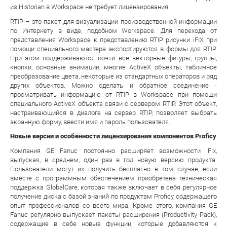
из Historian в Workspace не требует лицензирования.
RTIP – это пакет для визуализации производственной информации
по Интернету в виде, подобном Workspace. Для перехода от
представления Workspace к представлению RTIP рисунки iFIX при
помощи специального мастера экспортируются в формы для RTIP.
При этом поддерживаются почти все векторные фигуры, группы,
кнопки, основные анимации, многие ActiveX объекты, табличное
преобразование цвета, некоторые из стандартных операторов и ряд
других объектов. Можно сделать и обратное соединение -
просматривать информацию от RTIP в Workspace при помощи
специального ActiveX объекта связи с сервером RTIP. Этот объект,
настраивающийся в диалоге на сервер RTIP, позволяет выбрать
экранную форму, ввести имя и пароль пользователя.
Новые версии и особенности лицензирования компонентов Proficy
Компания GE Fanuc постоянно расширяет возможности iFix,
выпуская, в среднем, один раз в год новую версию продукта.
Пользователи могут их получить бесплатно в том случае, если
вместе с программным обеспечением приобретена техническая
поддержка GlobalCare, которая также включает в себя регулярное
получение диска с базой знаний по продуктам Proficy, содержащего
опыт профессионалов со всего мира. Кроме этого, компания GE
Fanuc регулярно выпускает пакеты расширения (Productivity Pack),
содержащие в себе новые функции, которые добавляются к