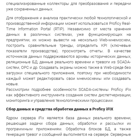
специализированные коллекторы для преобразования и передачи
уже сохраненных данных.
Для отображения и анализа практически любой технологической и
производственной информации может использоваться Proficy Real-
Time Information Portal (RTIP). Независимо от места хранения
данных в различных системах, уже функционирующих на
предприятии, их можно вывести на несколько Web-мнемосхем,
построить сравнительные тренды, определить KPI (ключевые
показатели производства), просмотреть отчеты. В качестве
источников данных поддерживаются архивы исторических данных,
реляционные БД, данные реального времени и тревоги из SCADA-
систем, OPC и др. Создавать экраны можно также в Web-среде без
загрузки специального приложения, поэтому при необходимости
каждый может редактировать свои мнемосхемы или создавать
новые.
Рассмотрим подробнее особенности SCADA-системы Proficy iFix
как эффективного инструмента создания систем диспетчеризации,
мониторинга и управления технологическими процессами.
Сбор данных и средства обработки данных в Proficy iFIX
Ядром сервера iFix является база данных реального времени,
решающая задачи сбора данных, обработки и рассылки их
программным приложениям. Обработка блоков БД, а также
генерация тревог и сообщений выполняется на сервере. Серверные