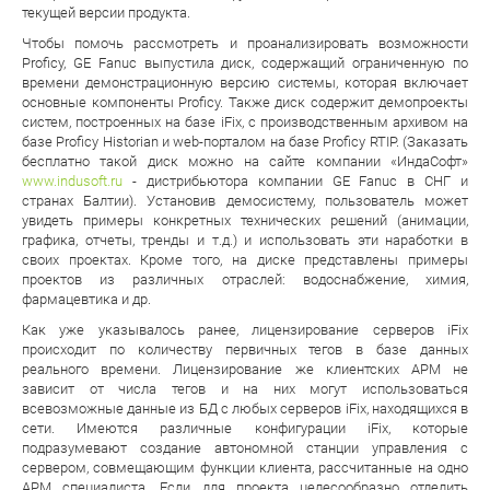
текущей версии продукта.
Чтобы помочь рассмотреть и проанализировать возможности
Proficy, GE Fanuc выпустила диск, содержащий ограниченную по
времени демонстрационную версию системы, которая включает
основные компоненты Proficy. Также диск содержит демопроекты
систем, построенных на базе iFix, с производственным архивом на
базе Proficy Historian и web-порталом на базе Proficy RTIP. (Заказать
бесплатно такой диск можно на сайте компании «ИндаСофт»
www.indusoft.ru
- дистрибьютора компании GE Fanuc в СНГ и
странах Балтии). Установив демосистему, пользователь может
увидеть примеры конкретных технических решений (анимации,
графика, отчеты, тренды и т.д.) и использовать эти наработки в
своих проектах. Кроме того, на диске представлены примеры
проектов из различных отраслей: водоснабжение, химия,
фармацевтика и др.
Как уже указывалось ранее, лицензирование серверов iFix
происходит по количеству первичных тегов в базе данных
реального времени. Лицензирование же клиентских АРМ не
зависит от числа тегов и на них могут использоваться
всевозможные данные из БД с любых серверов iFix, находящихся в
сети. Имеются различные конфигурации iFix, которые
подразумевают создание автономной станции управления с
сервером, совмещающим функции клиента, рассчитанные на одно
АРМ специалиста. Если для проекта целесообразно отделить