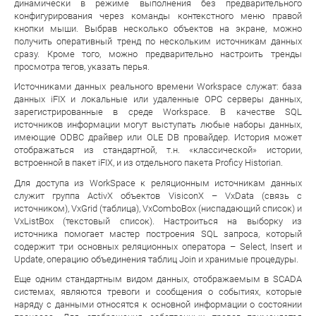
динамически в режиме выполнения без предварительного
конфигурирования через команды контекстного меню правой
кнопки мыши. Выбрав несколько объектов на экране, можно
получить оперативный тренд по нескольким источникам данных
сразу. Кроме того, можно предварительно настроить тренды
просмотра тегов, указать перья.
Источниками данных реального времени Workspace служат: база
данных iFIX и локальные или удаленные ОРС серверы данных,
зарегистрированные в среде Workspace. В качестве SQL
источников информации могут выступать любые наборы данных,
имеющие ODBC драйвер или OLE DB провайдер. История может
отображаться из стандартной, т.н. «классической» истории,
встроенной в пакет iFIX, и из отдельного пакета Proficy Historian.
Для доступа из WorkSpace к реляционным источникам данных
служит группа ActivX объектов VisiconX – VxData (связь с
источником), VxGrid (таблица), VxComboBox (ниспадающий список) и
VxListBox (текстовый список). Настроиться на выборку из
источника помогает мастер построения SQL запроса, который
содержит три основных реляционных оператора – Select, Insert и
Update, операцию объединения таблиц Join и хранимые процедуры.
Еще одним стандартным видом данных, отображаемым в SCADA
системах, являются тревоги и сообщения о событиях, которые
наряду с данными относятся к основной информации о состоянии