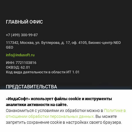
ГЛАВНЫЙ ОФИС
+7 (499) 300-99-87
117342, Москва, ул. Бутлерова, д. 17, оф. 4105, Бизнес-центр NEO
GEO
info@indusoft.ru
ИНН: 7721103816
ОКВЭД: 62.01
Код вида деятельности в области ИТ 1.01
ПРЕДСТАВИТЕЛЬСТВА
«ИндаСофт» использует файлы cookie и инструменты
Москва
Санкт-Петербург
Пермь
Иваново
Волгоград
Томск
аналитики активности на сайте.
Иннополис
Ознакомиться с условиями их обработки можно в
Политике в
отношении обработки персональных данных
. Вы можете
Copyright © 1996-2026 OOO
запретить сохранение cookie в настройках своего браузера.
«ИндаСофт»
Политика конфиденциальности