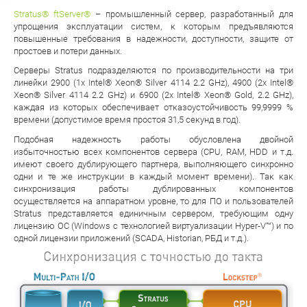
Stratus® ftServer®
– промышленный сервер, разработанный для
упрощения эксплуатации систем, к которым предъявляются
повышенные требования в надежности, доступности, защите от
простоев и потери данных.
Серверы Stratus подразделяются по производительности на три
линейки 2900 (1х Intel® Xeon® Silver 4114 2.2 GHz), 4900 (2х Intel®
Xeon® Silver 4114 2.2 GHz) и 6900 (2х Intel® Xeon® Gold, 2.2 GHz),
каждая из которых обеспечивает отказоустойчивость 99,9999 %
времени (допустимое время простоя 31,5 секунд в год).
Подобная надежность работы обусловлена двойной
избыточностью всех компонентов сервера (CPU, RAM, HDD и т.д.
имеют своего дублирующего партнера, выполняющего синхронно
одни и те же инструкции в каждый момент времени). Так как
синхронизация работы дублированных компонентов
осуществляется на аппаратном уровне, то для ПО и пользователей
Stratus представляется единичным сервером, требующим одну
лицензию ОС (Windows с технологией виртуализации Hyper-V™) и по
одной лицензии приложений (SCADA, Historian, РБД и т.д.).