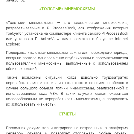
JavaScript.
«ТОЛСТЫЕ» МНЕМОСХЕМЫ
«Толстые» мнемосхемы — это классические мнемосхемы,
разрабатываемые в PI ProcessBook, для отображения которых
требуется установка на компьютере клиента самого PI ProcessBook
или установка PI ActiveView для просмотра в браузере Internet
Explorer.
Поддержка «толстых» мнемосхем важна для переходного периода,
когда на портале одновременно опубликованы и просматриваются
пользователями мнемосхемы, выполненные с использованием
обеих технологий.
Также возможны ситуации, когда довольно трудозатратно
переработать мнемосхемы из «толстых» в «тонкие», особенно в
случае большого объема логики мнемосхемы, реализованной с
использованием кода VBA. В таких случаях может оказаться
целесообразным не перерабатывать мнемосхемы, а продолжить
их использовать «как есть».
ОТЧЕТЫ
Проводник документов интегрирован с встроенным в платформу
сервером отчетов и позволяет отображать любые отчеты,