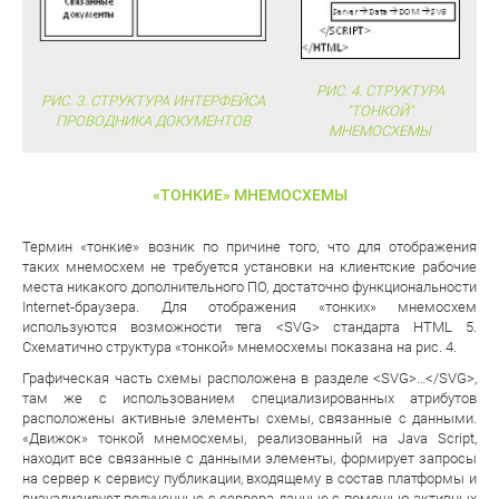
РИС. 4. СТРУКТУРА
РИС. 3. СТРУКТУРА ИНТЕРФЕЙСА
"ТОНКОЙ"
ПРОВОДНИКА ДОКУМЕНТОВ
МНЕМОСХЕМЫ
«ТОНКИЕ» МНЕМОСХЕМЫ
Термин «тонкие» возник по причине того, что для отображения
таких мнемосхем не требуется установки на клиентские рабочие
места никакого дополнительного ПО, достаточно функциональности
Internet-браузера. Для отображения «тонких» мнемосхем
используются возможности тега <SVG> стандарта HTML 5.
Схематично структура «тонкой» мнемосхемы показана на рис. 4.
Графическая часть схемы расположена в разделе <SVG>…</SVG>,
там же с использованием специализированных атрибутов
расположены активные элементы схемы, связанные с данными.
«Движок» тонкой мнемосхемы, реализованный на Java Script,
находит все связанные с данными элементы, формирует запросы
на сервер к сервису публикации, входящему в состав платформы и
визуализирует полученные с сервера данные с помощью активных