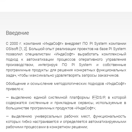
Введение
C 2000 г. компания «ИндаСофт» внедряет ПО PI System компании
OSIsoft [1, 2]. Большой опыт реализации проектов на базе PI System
позволил специалистам «ИндаСофт» выработать комплексный
подход к автоматизации процессов оперативного управления
производством, интегрируя ПО PI System и собственные
программные продукты для решения конкретных функциональных
задач, чтобы максимально удовлетворять запросы заказчиков.
Обобщение и осмысление методологических подходов «ИндаСофт»
привело к:
— выделению единой системной платформы IDS/P, в которой
содержатся системные и прикладные сервисы, используемые в
большинстве программных продуктов «ИндаСофт»;
— выделению универсальных рабочих мест, функциональность
которых гибко настраивается и определяется автоматизируемыми
рабочими процессами в конкретном решении;