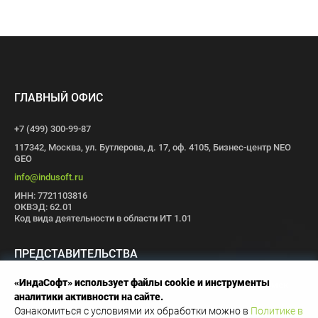
ГЛАВНЫЙ ОФИС
+7 (499) 300-99-87
117342, Москва, ул. Бутлерова, д. 17, оф. 4105, Бизнес-центр NEO
GEO
info@indusoft.ru
ИНН: 7721103816
ОКВЭД: 62.01
Код вида деятельности в области ИТ 1.01
ПРЕДСТАВИТЕЛЬСТВА
«ИндаСофт» использует файлы cookie и инструменты
Москва
Санкт-Петербург
Пермь
Иваново
Волгоград
Томск
аналитики активности на сайте.
Иннополис
Ознакомиться с условиями их обработки можно в
Политике в