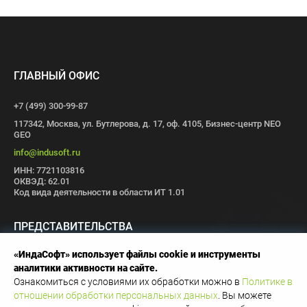
ГЛАВНЫЙ ОФИС
+7 (499) 300-99-87
117342, Москва, ул. Бутлерова, д. 17, оф. 4105, Бизнес-центр NEO
GEO
info@indusoft.ru
ИНН: 7721103816
ОКВЭД: 62.01
Код вида деятельности в области ИТ 1.01
ПРЕДСТАВИТЕЛЬСТВА
«ИндаСофт» использует файлы cookie и инструменты
Москва
Санкт-Петербург
Пермь
Иваново
Волгоград
Томск
аналитики активности на сайте.
Иннополис
Ознакомиться с условиями их обработки можно в
Политике в
отношении обработки персональных данных
. Вы можете
Copyright © 1996-2026 OOO