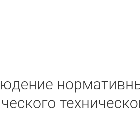
людение нормативны
ческого техническ