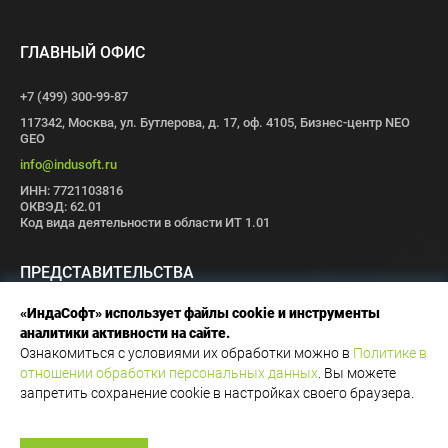
ГЛАВНЫЙ ОФИС
+7 (499) 300-99-87
117342, Москва, ул. Бутлерова, д. 17, оф. 4105, Бизнес-центр NEO
GEO
info@indusoft.ru
ИНН: 7721103816
ОКВЭД: 62.01
Код вида деятельности в области ИТ 1.01
ПРЕДСТАВИТЕЛЬСТВА
«ИндаСофт» использует файлы cookie и инструменты
Москва
Санкт-Петербург
Пермь
Иваново
Волгоград
Томск
аналитики активности на сайте.
Иннополис
Ознакомиться с условиями их обработки можно в
Политике в
отношении обработки персональных данных
. Вы можете
Copyright © 1996-2026 OOO
запретить сохранение cookie в настройках своего браузера.
«ИндаСофт»
Политика конфиденциальности