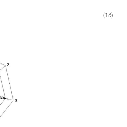
(1
б
)