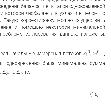
ведения баланса, т.е. к такой одновременной
ри которой дисбалансы в узлах и в целом по
я. Такую корректировку можно осуществить
ешение с помощью некоторой минимальной
проблеме согласования данных, изложены,
0
0
иеся начальные измерения потоков
x
,
x
,...,
1
2
бы одновременно была минимальна сумма
, Δ
, ..., Δ
, т.е.:
1
2
7
(1
а
)