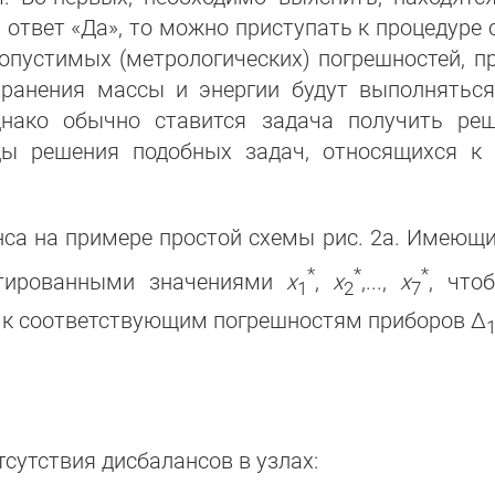
 ответ «Да», то можно приступать к процедуре с
опустимых (метрологических) погрешностей, п
хранения массы и энергии будут выполнятьс
днако обычно ставится задача получить р
ды решения подобных задач, относящихся к 
са на примере простой схемы рис. 2а. Имеющ
*
*
*
ктированными значениями
x
,
x
,...,
x
, что
1
2
7
х к соответствующим погрешностям приборов Δ
сутствия дисбалансов в узлах: