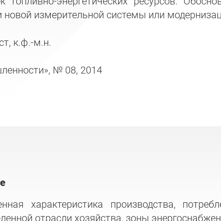
к топливно-энергетических ресурсов. Обосно
и новой измерительной системы или модернизац
, к.ф.-м.н.
ленности», № 08, 2014
ле
енная характеристика производства, потре
енной отрасли хозяйства, зоны энергоснабжени